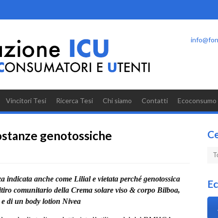
info@fon
Vincitori Tesi
Ricerca Tesi
Chi siamo
Contatti
Ecoconsumo
C
sostanze genotossiche
indicata anche come Lilial e vietata perché genotossica
E
 ritiro comunitario della Crema solare viso & corpo Bilboa,
 e di un body lotion Nivea