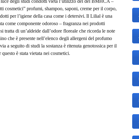
uce degli studi condotti vieta l’utilizzo del del BMHCA –
ti cosmetici” profumi, shampoo, saponi, creme per il corpo,
dotti per l’igiene della casa come i detersivi.
Il Lilial è una
zzata come componente odoroso –
fragranza
nei prodotti
i tratta di un’
aldeide
dall’
odore
floreale
che ricorda le note
ino che è presente nell’elenco degli
allergeni
del profumo
via a seguito di studi la sostanza è ritenuta genotossica per il
 questo è stata vietata nei cosmetici.