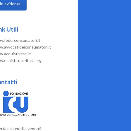
In evidenza
nk Utili
.federconsumatori.it
.avvocatideiconsumatori.it
.acquistiverdi.it
.ecoistituto-italia.org
ntatti
rta da lunedì a venerdì