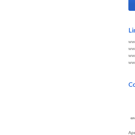
Li
www
www
www
www
Co
Ape