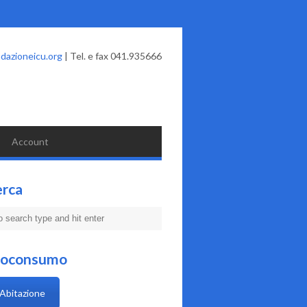
dazioneicu.org
| Tel. e fax 041.935666
Account
erca
coconsumo
Abitazione