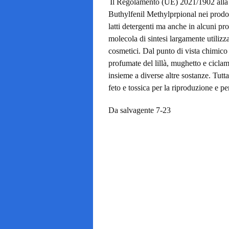
Il Regolamento (UE) 2021/1902 alla l
Buthylfenil Methylprpional nei prodot
latti detergenti ma anche in alcuni pro
molecola di sintesi largamente utili
cosmetici. Dal punto di vista chimico s
profumate del
lillà
, mughetto e ciclam
insieme a diverse altre sostanze. Tutta
feto e
tossica
per la riproduzione e per
Da salvagente 7-23