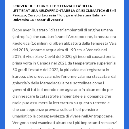
SCRIVERE IL FUTURO. LE POTENZIALITA’ DELLA
LETTERATURA NELL’AFFRONTARE LA CRISI CLIMATICA di Emil
Peruzzo, Corso di Laurea in Filologia e letteratura Italiana –
Università Ca’Foscari di Venezia
Dopo aver illustrato i disastri ambientali di origine umana
(antropica) che caratterizzano l’
Antropocene
, la nostra era
geologica (16 milioni di alberi abbattuti dalla tempesta Vaia
del 2018, l’enorme acqua alta di 190 cm. a Venezia nel
2019, il virus Sars-Covid del 2020, gli incendi causati per la
prima volta in Canada nel 2021 da temperature superiori ai
50 gradi, l’estate del 2022, la più calda mai registrata in
Europa, che provoca anche l’enorme valanga staccatasi dal
ghiacciaio della Marmolada) la tesi sottolinea come i
governi di tutto il mondo non agiscano in alcun modo per
disinnescare la catastrofe ambientale e si domanda che
ruolo può assumersi la letteratura su questo terreno e
che conseguenze provoca sulle arti e il pensiero
umanistico la consapevolezza di vivere nell’Antropocene.
Vengono così esaminati alcuni tra i più importanti romaanzi