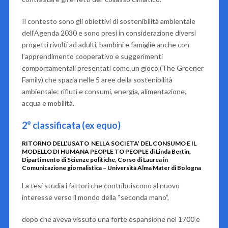
Il contesto sono gli obiettivi di sostenibilità ambientale
dell’Agenda 2030 e sono presi in considerazione diversi
progetti rivolti ad adulti, bambini e famiglie anche con
l’apprendimento cooperativo e suggerimenti
comportamentali presentati come un gioco (
The Greener
Family
) che spazia nelle 5 aree della sostenibilità
ambientale: rifiuti e consumi, energia, alimentazione,
acqua e mobilità.
2° classificata (ex equo)
RITORNO DELL’USATO
NELLA SOCIETA’ DEL CONSUMO E IL
MODELLO DI
HUMANA PEOPLE TO PEOPLE
di Linda Bertin,
Dipartimento di Scienze politiche, Corso di Laurea in
Comunicazione giornalistica – Università Alma Mater di Bologna
La tesi studia i fattori che contribuiscono al nuovo
interesse verso il mondo della “seconda mano”,
dopo che aveva vissuto una forte espansione nel 1700 e