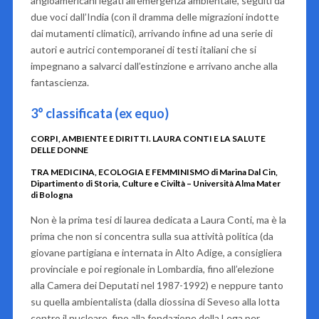
angloamericani legati all’emergenza ambientale, seguiti da
due voci dall’India (con il dramma delle migrazioni indotte
dai mutamenti climatici), arrivando infine ad una serie di
autori e autrici contemporanei di testi italiani che si
impegnano a salvarci dall’estinzione e arrivano anche alla
fantascienza.
3° classificata (ex equo)
CORPI, AMBIENTE E DIRITTI. LAURA CONTI E LA SALUTE
DELLE DONNE
TRA MEDICINA, ECOLOGIA E FEMMINISMO di Marina Dal Cin,
Dipartimento di Storia, Culture e Civiltà – Università Alma Mater
di Bologna
Non è la prima tesi di laurea dedicata a Laura Conti, ma è la
prima che non si concentra sulla sua attività politica (da
giovane partigiana e internata in Alto Adige, a consigliera
provinciale e poi regionale in Lombardia, fino all’elezione
alla Camera dei Deputati nel 1987-1992) e neppure tanto
su quella ambientalista (dalla diossina di Seveso alla lotta
contro il nucleare, fino alla fondazione della Lega per