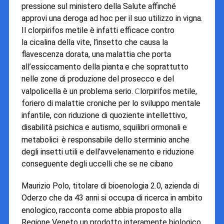
pressione sul ministero della Salute affinché
approvi una deroga ad hoc per il suo utilizzo in vigna.
Il
clorpirifos metile
è infatti efficace contro
la
cicalina della vite, l’insetto che causa la
flavescenza dorata, una malattia che porta
all’essiccamento della pianta
e che soprattutto
nelle zone di produzione del prosecco e del
C
valpolicella è un problema serio.
lorpirifos metile,
foriero di malattie croniche per lo sviluppo mentale
infantile, con riduzione di quoziente intellettivo,
disabilità psichica e autismo, squilibri ormonali e
metabolici
è responsabile dello sterminio anche
degli insetti utili e dell’avvelenamento e riduzione
conseguente degli uccelli che se ne cibano
Maurizio Polo, titolare di bioenologia 2.0, azienda di
Oderzo che da 43 anni si occupa di ricerca in ambito
enologico,
racconta come abbia proposto alla
Regione Veneto un prodotto interamente biologico