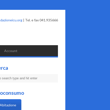
dazioneicu.org
| Tel. e fax 041.935666
Account
erca
coconsumo
Abitazione