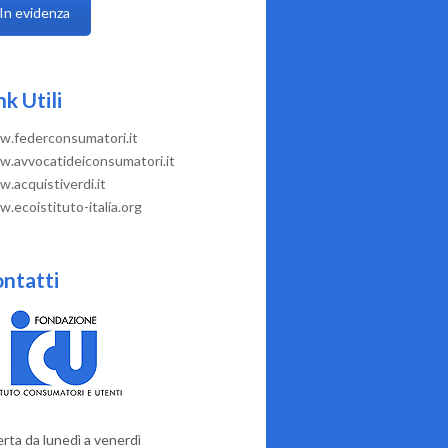
In evidenza
nk Utili
.federconsumatori.it
.avvocatideiconsumatori.it
.acquistiverdi.it
.ecoistituto-italia.org
ntatti
rta da lunedì a venerdì