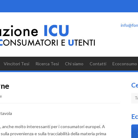
info@fon
Vincitori Tesi
Ricerca Tesi
Chi siamo
Contatti
Ecoconsumo
C
rne
e
 tavola
E
ia, anche molto interessanti per i consumatori europei. A
sulla provenienza e sulla tracciabilità della materia prima