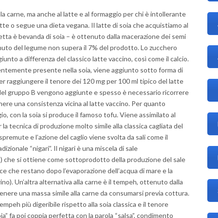
la carne, ma anche al latte e al formaggio per chi è intollerante
 latte o segue una dieta vegana. Il latte di soia che acquistiamo al
etta è bevanda di soia – è ottenuto dalla macerazione dei semi
enuto del legume non supera il 7% del prodotto. Lo zucchero
nto a differenza del classico latte vaccino, così come il calcio.
ntemente presente nella soia, viene aggiunto sotto forma di
per raggiungere il tenore dei 120 mg per 100 ml tipico del latte
 del gruppo B vengono aggiunte e spesso è necessario ricorrere
enere una consistenza vicina al latte vaccino. Per quanto
io, con la soia si produce il famoso tofu. Viene assimilato al
 la tecnica di produzione molto simile alla classica cagliata del
spremute e l’azione del caglio viene svolta da sali come il
izionale “nigari”. Il nigari è una miscela di sale
 che si ottiene come sottoprodotto della produzione del sale
acce che restano dopo l’evaporazione dell’acqua di mare e la
rino). Un’altra alternativa alla carne è il tempeh, ottenuto dalla
ttenere una massa simile alla carne da consumarsi previa cottura.
mpeh più digeribile rispetto alla soia classica e il tenore
oia” fa poi coppia perfetta con la parola “salsa”, condimento