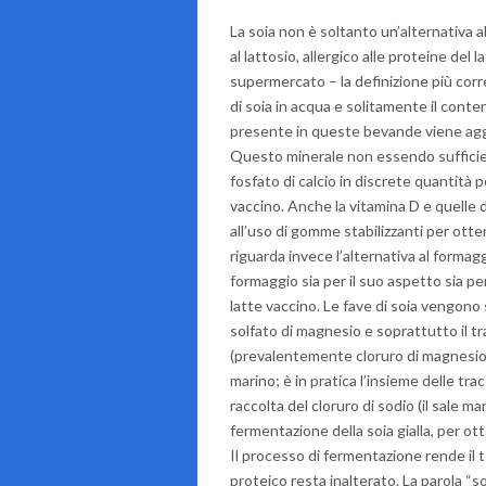
La soia non è soltanto un’alternativa al
al lattosio, allergico alle proteine del
supermercato – la definizione più corr
di soia in acqua e solitamente il cont
presente in queste bevande viene aggiu
Questo minerale non essendo sufficie
fosfato di calcio in discrete quantità 
vaccino. Anche la vitamina D e quelle
all’uso di gomme stabilizzanti per ott
riguarda invece l’alternativa al formagg
formaggio sia per il suo aspetto sia per
latte vaccino. Le fave di soia vengono 
solfato di magnesio e soprattutto il trad
(prevalentemente cloruro di magnesio)
marino; è in pratica l’insieme delle tr
raccolta del cloruro di sodio (il sale ma
fermentazione della soia gialla, per o
Il processo di fermentazione rende il te
proteico resta inalterato. La parola “s