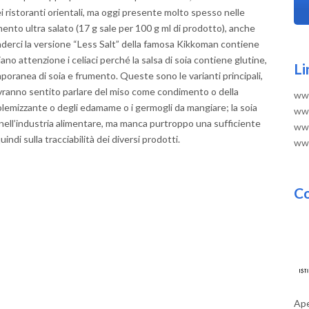
i ristoranti orientali, ma oggi presente molto spesso nelle
mento ultra salato (17 g sale per 100 g ml di prodotto), anche
nderci la versione “Less Salt” della famosa Kikkoman contiene
ano attenzione i celiaci perché la salsa di soia contiene glutine,
Li
oranea di soia e frumento. Queste sono le varianti principali,
avranno sentito parlare del miso come condimento o della
www
olemizzante o degli edamame o i germogli da mangiare; la soia
www
 nell’industria alimentare, ma manca purtroppo una sufficiente
www
ndi sulla tracciabilità dei diversi prodotti.
www
Co
Ape