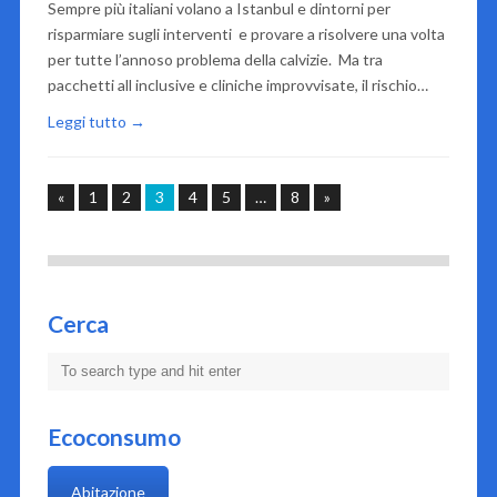
Sempre più italiani volano a Istanbul e dintorni per
risparmiare sugli interventi e provare a risolvere una volta
per tutte l’annoso problema della calvizie. Ma tra
pacchetti all inclusive e cliniche improvvisate, il rischio…
Leggi tutto →
«
1
2
3
4
5
…
8
»
Cerca
Ecoconsumo
Abitazione