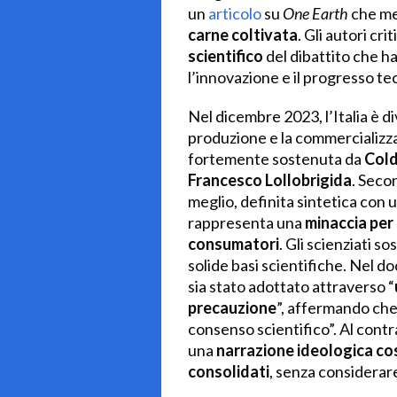
un
articolo
su
One Earth
che met
carne coltivata
. Gli autori cr
scientifico
del dibattito che ha
l’innovazione e il progresso te
Nel dicembre 2023, l’Italia è d
produzione e la commercializza
fortemente sostenuta da
Cold
Francesco Lollobrigida
. Secon
meglio, definita sintetica con 
rappresenta una
minaccia per 
consumatori
. Gli scienziati 
solide basi scientifiche. Nel d
sia stato adottato attraverso “
precauzione
”, affermando che
consenso scientifico”. Al contrar
una
narrazione ideologica co
consolidati
, senza considerare