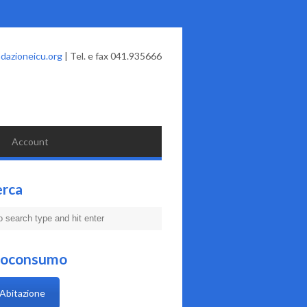
dazioneicu.org
| Tel. e fax 041.935666
Account
erca
coconsumo
Abitazione