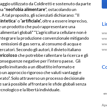
uaggio utilizzato da Coldiretti e sostenuto da parte
na “
neofobia alimentare
”, ostacolando un
A tal proposito, gli scienziati dichiarano: “Il
sintetica
’ o
‘
artificiale’,
oltre a essere impreciso,
Li
ve un prodotto che può rappresentare una
 alimentari globali” “L’agricoltura cellulare non è
www
 integrare la produzione convenzionale mitigando
www
le emissioni di gas serra, al consumo di acqua e
www
ercatori. Secondo gli autori, il divieto italiano
www
ericoloso
che potrebbe rallentare la ricerca e gli
conseguenze negative per l’intero paese. Gli
Co
ppello invitando a un dibattito informato e
o un approccio rigoroso che valuti vantaggi e
rato”. Solo attraverso un processo decisionale
 sarà possibile affrontare le sfide globali senza
nologico e la libertà individuale.
Ape