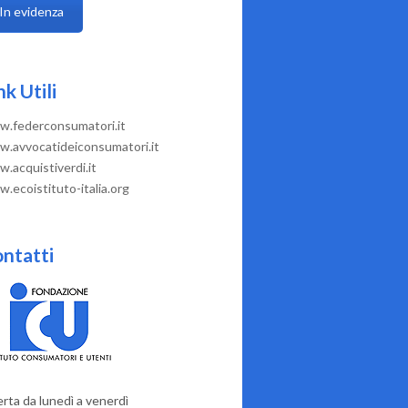
In evidenza
nk Utili
.federconsumatori.it
.avvocatideiconsumatori.it
.acquistiverdi.it
.ecoistituto-italia.org
ntatti
rta da lunedì a venerdì