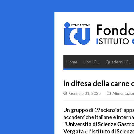
Home
Libri ICU
Quaderni ICU
in difesa della carne 
Gennaio 31, 2025
Alimentazio
Un gruppo di 19 scienziati appar
accademiche italiane e internazi
l’
Università di Scienze Gastr
Vergata
e l’
Istituto di Scienz