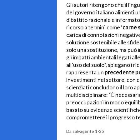
Gli autori ritengono che il ling
del governo italiano alimenti u
dibattito razionale e informato. 
ricorso a termini come ‘
carne 
carica di connotazioni negati
soluzione sostenibile alle sfide
solo una sostituzione, ma può
gli impatti ambientali legati al
all’uso del suolo”, spiegano i ric
rappresenta un
precedente p
investimenti nel settore, con 
scienziati concludono il loro a
multidisciplinare: “È necessari
preoccupazioni in modo equilib
basato su evidenze scientifiche
compromettere il progresso tec
Da salvagente 1-25