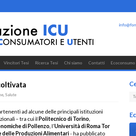
info@fon
Vincitori Tesi
Ricerca Tesi
Chi siamo
Contatti
Ecoconsumo
C
coltivata
ne
,
Salute
tenenti ad alcune delle principali istituzioni
E
onali – tra cui il
Politecnico di Torino
,
onomiche di Pollenzo
, l’
Università di Roma Tor
e delle Produzioni Alimentari
ha pubblicato
–