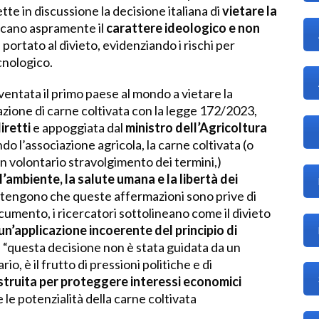
te in discussione la decisione italiana di
vietare la
iticano aspramente il
carattere ideologico e non
 portato al divieto, evidenziando i rischi per
cnologico.
iventata il primo paese al mondo a vietare la
zione di carne coltivata con la legge 172/2023,
iretti
e appoggiata dal
ministro dell’Agricoltura
do l’associazione agricola, la carne coltivata (o
un volontario stravolgimento dei termini,)
l’ambiente, la salute umana e la libertà dei
sostengono che queste affermazioni sono prive di
ocumento, i ricercatori sottolineano come il divieto
un’applicazione incoerente del principio di
 “questa decisione non è stata guidata da un
io, è il frutto di pressioni politiche e di
struita per proteggere interessi economici
 le potenzialità della carne coltivata