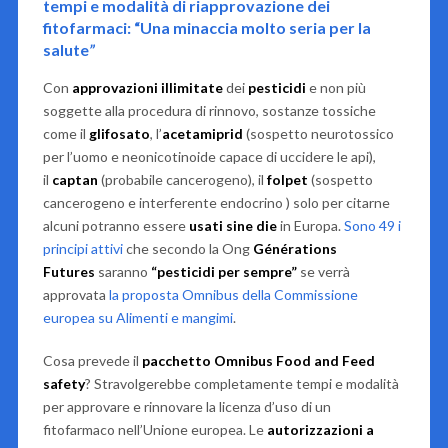
tempi e modalità di riapprovazione dei
fitofarmaci: “Una minaccia molto seria per la
salute
”
Con
approvazioni
illimitate
dei
pesticidi
e non più
soggette alla procedura di rinnovo, sostanze tossiche
come il
glifosato
, l’
acetamiprid
(sospetto neurotossico
per l’uomo e neonicotinoide capace di uccidere le api),
il
captan
(probabile cancerogeno), il
folpet
(sospetto
cancerogeno e interferente endocrino ) solo per citarne
alcuni potranno essere
usati sine die
in Europa.
Sono 49 i
principi attivi
che secondo la Ong
Générations
Futures
saranno
“pesticidi per sempre”
se verrà
approvata
la proposta Omnibus della Commissione
europea su Alimenti e mangimi
.
Cosa prevede il
pacchetto Omnibus Food and Feed
safety
? Stravolgerebbe completamente tempi e modalità
per approvare e rinnovare la licenza d’uso di un
fitofarmaco nell’Unione europea. Le
autorizzazioni a