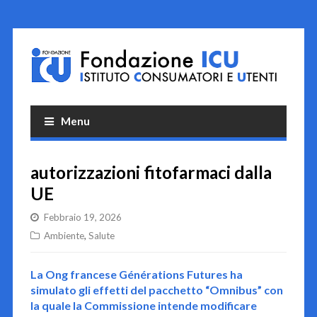
Menu
autorizzazioni fitofarmaci dalla
UE
Febbraio 19, 2026
Ambiente
,
Salute
La Ong francese Générations Futures ha
simulato gli effetti del pacchetto “Omnibus” con
la quale la Commissione intende modificare